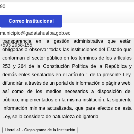
Ley Orgánica de Transparencia y Acceso a la
Información
Pública Defensoría del Pueblo
Correo Institucional
Art. 7.- Difusión de la Información Pública.-
Por la
municipio@gadatahualpa.gob.ec
transparencia en la gestión administrativa que están
+593 2958-155
obligadas a observar todas las instituciones del Estado que
conforman el sector público en los términos de los artículos
253 y 264 de la Constitución Política de la República y
demás entes señalados en el artículo 1 de la presente Ley,
difundirán a través de un portal de información o página web,
así como de los medios necesarios a disposición del
público, implementados en la misma institución, la siguiente
información mínima actualizada, que para efectos de esta
Ley, se la considera de naturaleza obligatoria:
Literal a1.- Organigrama de la Institución