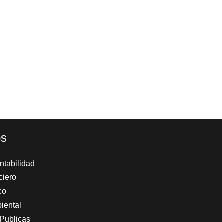
os
tabilidad
ciero
co
iental
Publicas