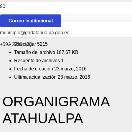
[featured_image]
Descargar
Correo Institucional
Download is available until [expire_date]
municipio@gadatahualpa.gob.ec
Versión
Descargar
5215
+593 2958-155
Tamaño del archivo
187.67 KB
Recuento de archivos
1
Fecha de creación
23 marzo, 2016
Última actualización
23 marzo, 2016
ORGANIGRAMA
ATAHUALPA