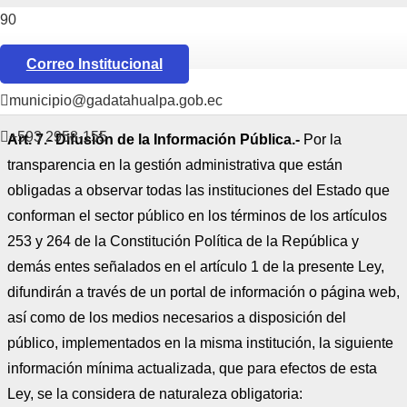
LOTAIP 2021
Correo Institucional
Ley Orgánica de Transparencia y Acceso a la
Información
Pública Defensoría del Pueblo
municipio@gadatahualpa.gob.ec
+593 2958-155
Art. 7.- Difusión de la Información Pública.-
Por la
transparencia en la gestión administrativa que están
obligadas a observar todas las instituciones del Estado que
conforman el sector público en los términos de los artículos
253 y 264 de la Constitución Política de la República y
demás entes señalados en el artículo 1 de la presente Ley,
difundirán a través de un portal de información o página web,
así como de los medios necesarios a disposición del
público, implementados en la misma institución, la siguiente
información mínima actualizada, que para efectos de esta
Ley, se la considera de naturaleza obligatoria: