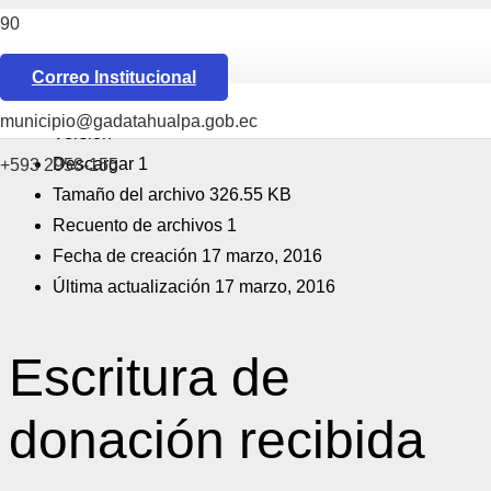
[featured_image]
Descargar
Correo Institucional
Download is available until [expire_date]
municipio@gadatahualpa.gob.ec
Versión
Descargar
1
+593 2958-155
Tamaño del archivo
326.55 KB
Recuento de archivos
1
Fecha de creación
17 marzo, 2016
Última actualización
17 marzo, 2016
Escritura de
donación recibida