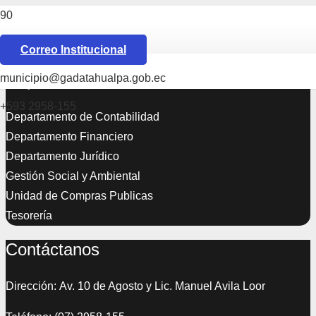
ACTA DE ACTUALIZACIÓN DEL PDYOT
Correo Institucional
Departamentos
municipio@gadatahualpa.gob.ec
+593 2958-155
Departamento de Contabilidad
Departamento Financiero
Departamento Jurídico
Gestión Social y Ambiental
Unidad de Compras Publicas
Tesorería
Contáctanos
Dirección: Av. 10 de Agosto y Lic. Manuel Avila Loor