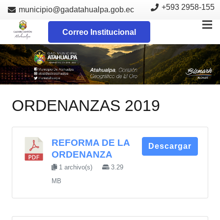
+593 2958-155
municipio@gadatahualpa.gob.ec
Correo Institucional
ORDENANZAS 2019
REFORMA DE LA
Descargar
ORDENANZA
1 archivo(s)
3.29
MB