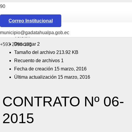
[featured_image]
Descarga
Correo Institucional
Download is available until [expire_date]
municipio@gadatahualpa.gob.ec
Versión
Descargar
2
+593 2958-155
Tamaño del archivo
213.92 KB
Recuento de archivos
1
Fecha de creación
15 marzo, 2016
Última actualización
15 marzo, 2016
CONTRATO Nº 06-
2015